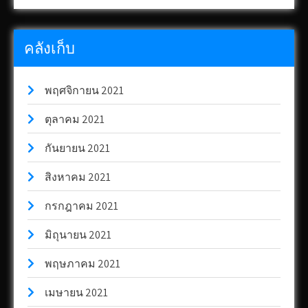
คลังเก็บ
พฤศจิกายน 2021
ตุลาคม 2021
กันยายน 2021
สิงหาคม 2021
กรกฎาคม 2021
มิถุนายน 2021
พฤษภาคม 2021
เมษายน 2021