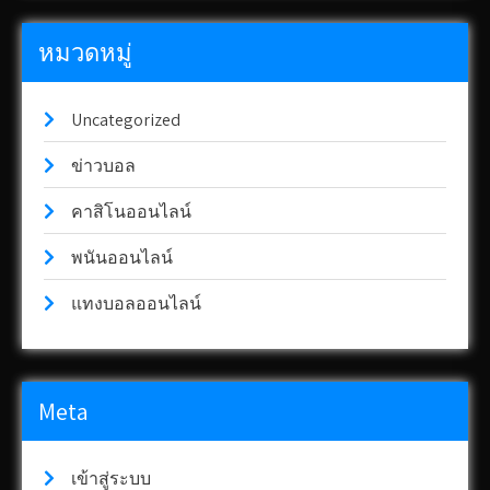
หมวดหมู่
Uncategorized
ข่าวบอล
คาสิโนออนไลน์
พนันออนไลน์
แทงบอลออนไลน์
Meta
เข้าสู่ระบบ