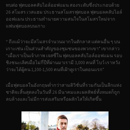
ทบต่อ ฟุตบอลคลับไอล์ออฟแมน สองระดับซึ่งประกอบด้วย
26 สโมสร เวสแฮม ประธานสโมสรฟุตบอล ฟุตบอลคลับไอล์
ออฟแมน ประธานทำนายความสนใจในสโมสรใหม่จาก
แฟนฟุตบอลบนเกาะ
“ ถึงแม้ว่าจะมีสโมสรจำนวนมากในดักลาส แต่คนอื่น ๆ บน
เกาะเช่น เป็นส่วนสำคัญของชุมชนของพวกเขา” เขากล่าว
“เมื่อเราเป็นเจ้าภาพ เจสซี่ใน ฟุตบอลคลับไอล์ออฟแมน รอบ
ชิงชนะเลิศเมื่อไม่กี่ปีที่ผ่านมาเรามี 3,000 คนที่ โบว์ เราหวัง
ว่าจะได้ผู้คน 1,100-1,500 คนที่เฝ้าดูเราในตอนแรก”
เมื่อฟุตบอลในอังกฤษต่ำกว่าสามดิวิชั่นที่รวมกันเป็นลีกแห่ง
ชาติจะสิ้นสุดลงในวันที่ 26 มีนาคมและผลลัพธ์ทั้งหมดก็ถูก
ลบล้างและไม่มีการส่งเสริมหรือผลักไสให้เกิดขึ้น