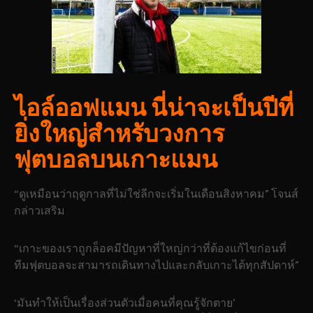
ไอล์ออฟแมน นี่น่าจะเป็นปีที่
ยิ่งใหญ่สำหรับวงการ
ฟุตบอลบนเกาะแมน
“ดูเหมือนว่าฤดูกาลที่ไม่ใช่ลีกจะเริ่มในเดือนสิงหาคม” โจนส์
กล่าวเสริม
“เกาะของเราถูกล็อคมีปัญหาที่ใหญ่กว่าที่ต้องแก้ไขก่อนที่
ทีมฟุตบอลจะสามารถเดินทางไปและกลับเกาะได้ทุกสัปดาห์”
‘มันทำให้เป็นเรื่องส่วนตัวเมื่อคนที่คุณรู้จักตาย’