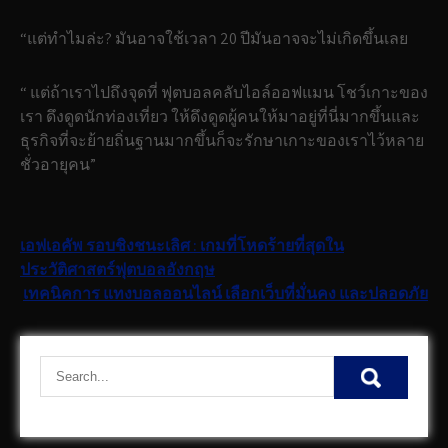
“แต่ทำไมล่ะ? มันอาจใช้เวลา 20 ปีมันอาจจะไม่เกิดขึ้นเลย
“ แต่ถ้าเราไปถึงจุดที่ ฟุตบอลคลับไอล์ออฟแมน โชว์เกาะของ
เรา ดึงดูดนักท่องเที่ยว ให้ดึงดูดผู้คนให้มาอยู่ที่นี่มากขึ้นและ
ธุรกิจที่จะย้ายถิ่นฐานมากขึ้นก็จะรักษาเกาะของเราไว้หลาย
ชั่วอายุคน”
เมนู
เอฟเอคัพ รอบชิงชนะเลิศ : เกมที่โหดร้ายที่สุดใน
ประวัติศาสตร์ฟุตบอลอังกฤษ
นำทาง
เทคนิคการ แทงบอลออนไลน์ เลือกเว็บที่มั่นคง และปลอดภัย
เรื่อง