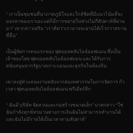
“ เราเป็นชุมชนที่น่าภาคภูมิใจและใกล้ชิดที่มีแนวโน้มที่จะ
มองหาของเราเอง แต่ก็มีการขยายในช่วงไม่กี่สัปดาห์ที่ผ่าน
มา” เขากล่าวเสริม “เราคิดว่าเราอาจจะผ่านได้เร็วกว่าสถาน
ที่อื่น”
เป็นผู้จัดการคนแรกของ ฟุตบอลคลับไอล์ออฟแมน ซึ่งเป็น
เจ้าของโดย ฟุตบอลคลับไอล์ออฟแมน และได้รับการ
สนับสนุนจากรัฐบาลเกาะแมนและธุรกิจในท้องถิ่น
เขาลงสู่ตำแหน่งงานหลังจากสองทศวรรษในการจัดการ ก้า
เวลา ฟุตบอลคลับไอล์ออฟแมน พรีเมียร์ลีก
“ ฉันมี บริษัท จัดสวนและก่อสร้างขนาดเล็ก” บาสกล่าว “ใช่
ฉันกำลังทุกข์ทรมานทางการเงินฉันไม่สามารถทำงานได้
และฉันไม่มีรายได้เป็นเวลาสามสัปดาห์”