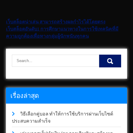
เมนู
เว็บสล็อตน่าเล่น สามารถสร้างผลกำไรได้โดยตรง
เว็บสล็อตอันดับ1 การศึกษาแนวทางในการใช้เทคนิคที่มี
นำทาง
ความถูกต้องเพื่อทางกลุ่มผู้นักพนันทุกคน
เรื่อง
เรื่องล่าสุด
วิธีเลือกคู่บอล ทำให้การใช้บริการผ่านเว็บไซด์
ประสบความสำเร็จ