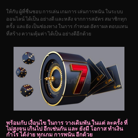
ให้กับ ผู้ที่ชื่นชอบ การเล่น เกมการ เล่นการพนัน ในระบบ
ออนไลน์ ได้เป็น อย่างดี และหลัง จากการสมัคร สมาชิกทุก
ครั้ง และยัง เป็นช่องทาง ในการ กำหนด อัตราผล ตอบแทน
ที่สร้าง ความคุ้มค่า ได้เป็น อย่างดีอีกด้วย
พร้อมกับ เงื่อนไข ในการ วางเดิมพัน ในแต่ ละครั้ง ที่
ไม่สูงจน เกินไป อีกเช่นกัน และ ยังมี โอกาส ทำเงิน
กำไร ได้ง่าย ทุกเกม การพนัน อีกด้วย