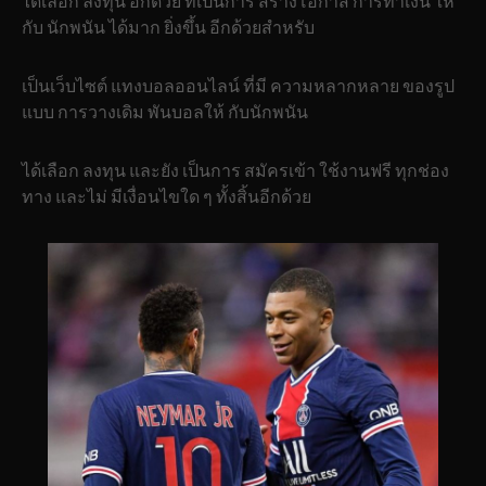
ได้เลือก ลงทุน อีกด้วย ที่เป็นการ สร้างโอกาส การทำเงิน ให้
กับ นักพนัน ได้มาก ยิ่งขึ้น อีกด้วยสำหรับ
เป็นเว็บไซต์ แทงบอลออนไลน์ ที่มี ความหลากหลาย ของรูป
แบบ การวางเดิม พันบอลให้ กับนักพนัน
ได้เลือก ลงทุน และยัง เป็นการ สมัครเข้า ใช้งานฟรี ทุกช่อง
ทาง และไม่ มีเงื่อนไขใด ๆ ทั้งสิ้นอีกด้วย