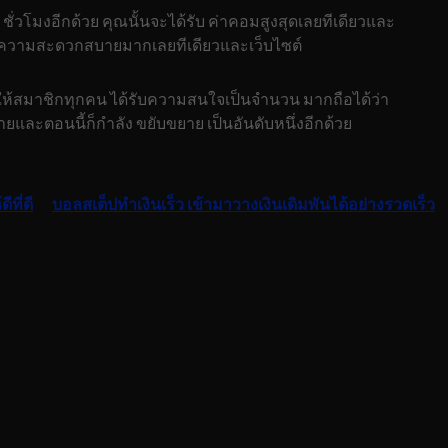
ั่วโมงอีกด้วย คุณนั้นจะได้รับ ค่าคอมสูงสุดเลยทีเดียวและ
ับ ความสะดวกสบายมากเลยทีเดียวและเว็บไซต์
ึงทำให้สมาชิกทุกคน ได้รับความสนใจเป็นจำนวน มากถือได้ว่า
ง่ายและตอนนี้ก็กำลัง ขยับขยาย เป็นอันดับหนึ่งอีกด้วย
ที่ดี
บอลสเต็ปทำเงินเร็ว เข้ามาวางเงินเดิมพันได้อย่างรวดเร็ว