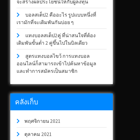
จะสร้างผลประโยชน์ให้กับผู้ลงทุน
บอลสเต็ป2 คืออะไร รูปแบบหนึ่งที่
เรามักที่จะเดิมพันกันบ่อย ๆ
แทงบอลสเต็ป2คู่ ที่น่าสนใจที่ต้อง
เดิมพันขั้นต่ำ 2 คู่ขึ้นไปในบิลเดียว
สูตรแทงบอลไขว้ การแทงบอล
ออนไลน์ก็สามารถเข้าไปค้นหาข้อมูล
และทำการสมัครเป็นสมาชิก
คลังเก็บ
พฤศจิกายน 2021
ตุลาคม 2021