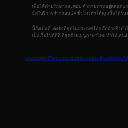
เพื่อให้คำปรึกษาและตอบ คำถามท่านอยู่ตลอด 24 ช
ยังมีบริการฝากถอน 24 ชั่วโมงทำให้คุณนั้นได้ร
นี้ยังเป็นที่โด่งดังที่สุดในประเทศไทย อีกด้วยจ
เป็นเว็บไซต์ที่ดี ที่สุดด้วยเมนูภาษาไทย ทำให้เล่น
เมนู
แทงบอลสดดีไหม ก่อนเล่นพนันบอลจะต้องดูจังหวะให้ดี
นำทาง
เรื่อง