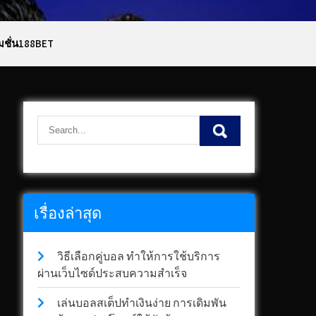
ชั่น188BET
เรื่องล่าสุด
วิธีเลือกคู่บอล ทำให้การใช้บริการ
ผ่านเว็บไซด์ประสบความสำเร็จ
เล่นบอลสเต็ปทำเงินง่าย การเดิมพัน