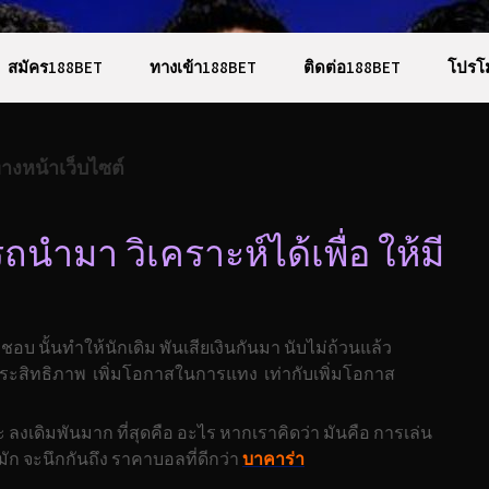
สมัคร188BET
ทางเข้า188BET
ติดต่อ188BET
โปรโม
างหน้าเว็บไซต์
ำมา วิเคราะห์ได้เพื่อ ให้มี
ชอบ นั้นทำให้นักเดิม พันเสียเงินกันมา นับไม่ถ้วนแล้ว
ระสิทธิภาพ เพิ่มโอกาสในการแทง เท่ากับเพิ่มโอกาส
่จะ ลงเดิมพันมาก ที่สุดคือ อะไร หากเราคิดว่า มันคือ การเล่น
ัก จะนึกกันถึง ราคาบอลที่ดีกว่า
บาคาร่า