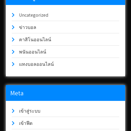
Uncategorized
ข่าวบอล
คาสิโนออนไลน์
พนันออนไลน์
แทงบอลออนไลน์
Meta
เข้าสู่ระบบ
เข้าฟีด