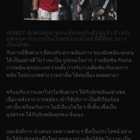
UFABET
นักพนันหลายคน คุ้นเคยกันดีอยู่แล้ว สำหรับ
ยูฟ่าเบท กับการเป็นเว็บพนันออนไลน์ ที่ดีที่สุด อย่าง
เห็นได้ชัด
กับการมีสิ่งต่าง ๆ ที่ตรงกับ ความต้องการ ของนักพนัน ทุกคน
ได้ เป็นอย่างดี ไม่ว่าจะเป็น รูปแบบในการ วางเดิมพัน กับเกม
การพนัน ทุกประเภท รวมทั้ง การรับวางเดิมพัน กับเกมการ
พนัน ในประเภทต่าง ๆ เหล่านั้น ได้ต่อเนื่อง ตลอดเวลา
พร้อมกับ การแจกโปรโมชั่นต่าง ๆ ให้กับนักพนันอย่างต่อ
เนื่อง หลังจาก การสมัคร เข้าใช้บริการ เป็นที่เรียบร้อย
เท่านั้น พร้อมกับการ ไม่มีเงื่อนไขใด ๆ ทั้งสิ้น เพื่อเป็น
อุปสรรค ให้กับนักพนันทุกคน นั่นเอง
และยังมีการ นำเสนอ บทความต่าง ๆ ซึ่งเป็นประโยชน์ อย่าง
ยิ่ง ให้กับนักพนันมือใหม่ ทุกคน อย่างเห็นได้ชัด ไม่ว่าจะเป็น