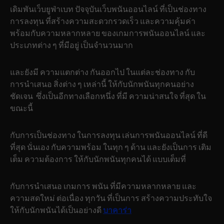
เดิมพันเว็บยูฟ่าเบท
ปัจจุบันเว็บพนันออนไลน์ ที่เป็นช่องทาง
การลงทุน ที่สร้างความสะดวกรวดเร็ว และความคุ้มค่า
พร้อมกับความหลากหลาย ของเกมการพนันออนไลน์ และ
ประเภทต่าง ๆ ที่มีอยู่ เป็นจำนวนมาก
และยังมี ความแตกต่าง กันออกไป ในแต่ละช่องทาง กับ
การนำเสนอ สิ่งต่าง ๆ เหล่านี้ ให้กับนักพนันทุกคนอย่าง
ชัดเจน ซึ่งเป็นอีกทางเลือกหนึ่ง ที่มี ความน่าสนใจ ที่สุด ใน
ขณะนี้
กับการเป็นช่องทาง ในการลงทุน เล่นการพนันออนไลน์ ที่ดี
ที่สุด นั่นเอง กับความพร้อม ในทุก ๆ ด้าน และยังเป็นการ เติม
เต็ม ความต้องการ ให้กับนักพนันทุกคนได้ แบบเต็มที่
กับการนำเสนอ เกมการ พนัน ที่มีความหลากหลาย และ
ความสดใหม่ ต่อเนื่อง ทุกวัน ที่เป็นการ สร้างความประทับใจ
ให้กับนักพนันได้เป็นอย่างดี
บาคาร่า