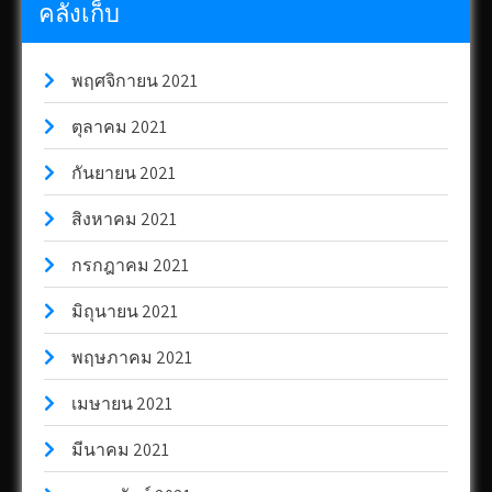
คลังเก็บ
พฤศจิกายน 2021
ตุลาคม 2021
กันยายน 2021
สิงหาคม 2021
กรกฎาคม 2021
มิถุนายน 2021
พฤษภาคม 2021
เมษายน 2021
มีนาคม 2021