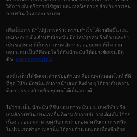
วิธีการเล่น หรือการใช้สูตร และเทคนิคต่าง ๆ สำหรับการเล่น
การพนัน ในแต่ละประเภท
เพื่อเป็นการ นำไปสู่ การสร้าง ความสำเร็จ ได้ง่ายยิ่งขึ้น และ
เหมาะอย่างยิ่ง สำหรับนักพนัน มือใหม่ทุกคน อีกด้วย และยัง
เป็น ช่องทาง ที่มีการกำหนด อัตราผลตอบแทน ที่มี ความ
เหมาะสม เป็นที่พึงพอใจ ให้กับนักพนัน ได้อย่างชัดเจน อีก
ด้วย
แทงบอลออนไลน์
ฉะนั้น เห็นได้ชัดเจน สำหรับยูฟ่าเบท คือเว็บพนันออนไลน์ ที่ดี
ที่สุด ให้กับนักพนัน กับการนำเสนอ สิ่งต่าง ๆ ได้ตรงกับ ความ
ต้องการ ของนักพนัน ทุกคน ได้เป็นอย่างดี
ไม่ว่าจะเป็น นักพนัน ที่ชื่นชอบ การพนัน ประเภทกีฬา หรือ
เกมส์การพนัน ประเภทอื่น ก็ตาม กับการรับ วางเดิมพัน ได้ต่อ
เนื่อง ตลอดเวลา ควบคู่ กับการถ่ายทอดสด กับเกมการพนัน
ในประเภทต่าง ๆ เหล่านั้น ได้ครบถ้วน และต่อเนื่องอีกด้วย