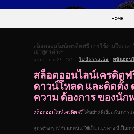
Skip
188BET
188betpro
to
content
HOME
สล็อตออนไลน์เครดิตฟรี การใช้งานในเวลา
เอาสูตรต่างๆ
พนันออนไ
พฤษภาคม 25, 2021
ไม่มีความเห็น
สล็อตออนไลน์เครดิตฟรี 
ดาวน์โหลด และติดตั้ง 
ความ ต้องการ ของนักพ
สล็อตออนไลน์เครดิตฟรี
ได้อย่าง ดีเยี่ยมกับ กา
สูตรต่าง ๆ ให้กับนักพนัน ใช้เป็น แนวทาง ที่เป็นก