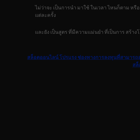
ไม่ว่าจะ เป็นการนำ มาใช้ ในเวลา ไหนก็ตาม หรื
แต่ละครั้ง
และยัง เป็นสูตร ที่มีความแม่นยำ ที่เป็นการ สร้าง
เมนู
สล็อตออนไลน์ โปรแรง ช่องทางการลงทุนที่สามารถสร้า
สล็
นำทาง
เรื่อง