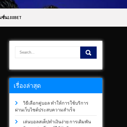
ชั่น188BET
เรื่องล่าสุด
วิธีเลือกคู่บอล ทำให้การใช้บริการ
ผ่านเว็บไซด์ประสบความสำเร็จ
เล่นบอลสเต็ปทำเงินง่าย การเดิมพัน