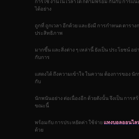
การใช้ งานใน เวลาใด ก็ตามพร้อม กันกับ การแนะน
ได้อย่าง
ถูกที่ ถูกเวลา อีกด้วย และยังมี การกำหนด ตารางกา
ประสิทธิภาพ
มากขึ้น และสิ่งต่าง ๆ เหล่านี้ ยังเป็น ประโยชน์ อย
กับการ
แสดงได้ ถึงความเข้าใจ ในความ ต้องการของ นักพนัน
กับ
นักพนันอย่าง ต่อเนื่องอีก ด้วยดังนั้น จึงเป็น การ
ขณะนี้
พร้อมกับ การประหยัดค่า ใช้จ่าย
แทงบอลออนไลน
ด้วย