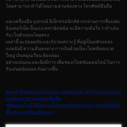
โดยสามารถ ทำได้โดยง่าย ผ่านช่องทาง โทรศัพท์มือถือ
และเครื่องมือ อุปกรณ์ อิเล็กทรอนิกส์ต่างๆ ผ่านการเชื่อมต่อ
อินเทอร์เน็ต นั้นเอง เหล่านักพนัน จะมีความมั่นใจ ว่าถ้าเล่น
กับ เว็บตัวแทนโดยตรง
เหล่านี้ จะปลอดภัย และกังวลเพราะรู้ ที่อยู่เป็นหลักแหล่ง
แถมยังมี ความมั่นคงทาง การเงินด้วยเป็น เว็บพนันขนาด
ใหญ่ เงินหมุนเวียน ต้องเยอะ
อย่างแน่นอน และยิ่งมีการ เพิ่มของเว็บพนันออนไลน์ ในการ
รับเล่นพนันบอล กันมากขึ้น
เมนู
สูตรทำเงินพนันออนไลน์ ประหยัดทุนและไม่โดนจับแน่อนลง
ทุนกับUFABETแทงบอลมือถือ
นำทาง
พนันออนไลน์ได้เงินง่าย ก็ล้วนแต่เป็นประสบการณ์จริงที่เกิด
เรื่อง
ขึ้นจากการเรียนรู้ของเรา