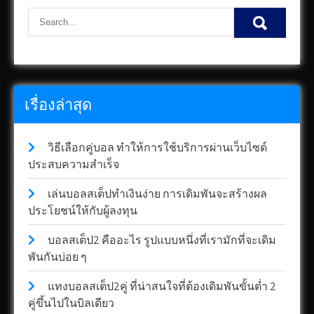
เรื่องล่าสุด
วิธีเลือกคู่บอล ทำให้การใช้บริการผ่านเว็บไซด์
ประสบความสำเร็จ
เล่นบอลสเต็ปทำเงินง่าย การเดิมพันจะสร้างผล
ประโยชน์ให้กับผู้ลงทุน
บอลสเต็ป2 คืออะไร รูปแบบหนึ่งที่เรามักที่จะเดิม
พันกันบ่อย ๆ
แทงบอลสเต็ป2คู่ ที่น่าสนใจที่ต้องเดิมพันขั้นต่ำ 2
คู่ขึ้นไปในบิลเดียว