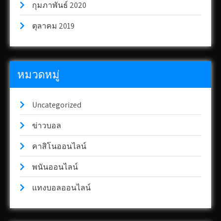
กุมภาพันธ์ 2020
ตุลาคม 2019
หมวดหมู่
Uncategorized
ข่าวบอล
คาสิโนออนไลน์
พนันออนไลน์
แทงบอลออนไลน์