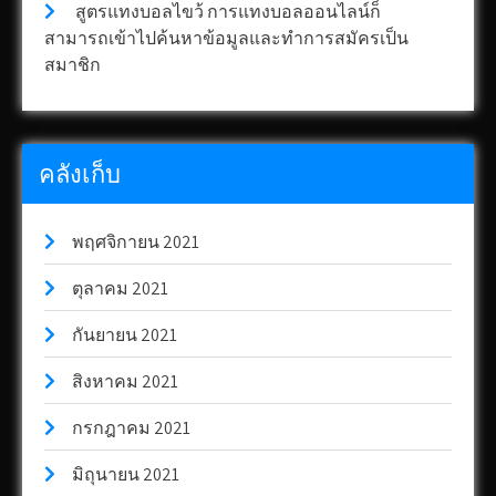
สูตรแทงบอลไขว้ การแทงบอลออนไลน์ก็
สามารถเข้าไปค้นหาข้อมูลและทำการสมัครเป็น
สมาชิก
คลังเก็บ
พฤศจิกายน 2021
ตุลาคม 2021
กันยายน 2021
สิงหาคม 2021
กรกฎาคม 2021
มิถุนายน 2021