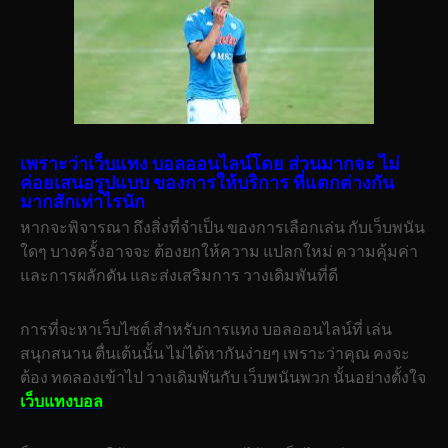
เพราะว่าเว็บแทง บอลออนไลน์โดย ส่วนมากจะ ไม่
ค่อยเสนอรูปแบบ ของการให้บริการ ที่แตกต่างกัน
มากสักเท่าไรนัก
หากจะพิจารณา ถึงสิ่งที่จำเป็น ของการเลือกเล่น กับเว็บพนัน
ใดๆ บางครั้งอาจจะ ต้องยกให้ความ แปลกใหม่ ความคุ้มค่า
และการผลักดัน และส่งเสริมการ วางเดิมพันที่ดี
การที่จะหาเว็บไซต์ สำหรับการแทง บอลออนไลน์ที่ เล่น
สนุกสนาน ตื่นเต้นนั้น ไม่ได้หากันง่ายๆ เพราะว่าคุณ คงจะ
ต้อง ทดลองเข้าไป วางเดิมพันกับ เว็บพนันพวก นั้นอย่างตั้งใจ
เว็บแทงบอล