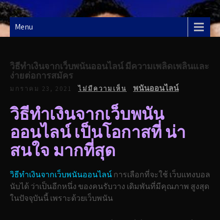
Skip
188BET
188betpro
to
Menu
content
วิธีทำเงินจากเว็บพนันออนไลน์ มีความเพลิดเพลินและ
ง่ายต่อการสมัคร
พนันออนไลน์
มกราคม 23, 2021
ไม่มีความเห็น
วิธีทำเงินจากเว็บพนัน
ออนไลน์ เป็นโอกาสที่ น่า
สนใจ มากที่สุด
วิธีทำเงินจากเว็บพนันออนไลน์
การเลือกที่จะใช้
เว็บแทงบอล
นับได้ ว่าเป็นอีกหนึ่ง ของคนรับวาง เดิมพันที่มีคุณภาพ สูงสุด
ในปัจจุบันนี้ เพราะด้วยเว็บพนัน