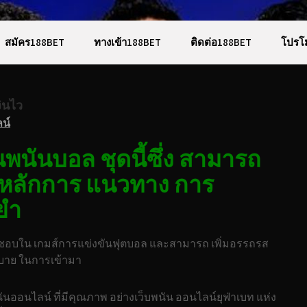
สมัคร188BET
ทางเข้า188BET
ติดต่อ188BET
โปรโม
ินไว
น์
พนันบอล ชุดนี้ซึ่ง สามารถ
มีหลักการ แนวทาง การ
นยำ
ื่นชอบใน เกมส์การแข่งขันฟุตบอล และสามารถ เพิ่มอรรถรส
บาย ในการเข้ามา
ันออนไลน์ ที่มีคุณภาพ อย่างเว็บพนัน ออนไลน์ยุฟ่าเบท แห่ง