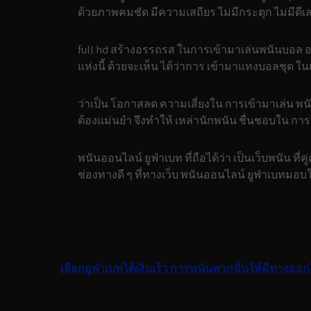
ด้วยภาพคมชัด มีความเสถียร ไม่มีกระตุก ไม่มีดีเ
full hd สร้างอรรถรส ในการเข้ามาเล่นพนันบอล อ
แห่งนี้
ด้วยจะเห็น ได้ว่าการ เข้ามาแทงบอลชุด ในเ
ว่าเป็น โอกาสลด ความเสี่ยงใน การเข้ามาเล่น พนันชนิ
ต้องแม่นยำ จึงทำให้ เหล่านักพนัน ชื่นชอบใน การเ
พนันออนไลน์ ยูฟ่าเบท ที่ถือได้ว่า เป็นเว็บพนัน ท
ช่องทางดี ๆ ที่ทางเว็บ พนันออนไลน์ ยูฟ่าเบทมอบใ
เมนู
เลือกยูฟ่าเบทได้เงินเร็ว การพนันพวกนั้นให้มีทาง
นำทาง