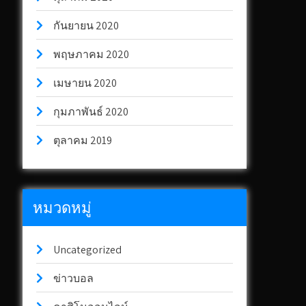
กันยายน 2020
พฤษภาคม 2020
เมษายน 2020
กุมภาพันธ์ 2020
ตุลาคม 2019
หมวดหมู่
Uncategorized
ข่าวบอล