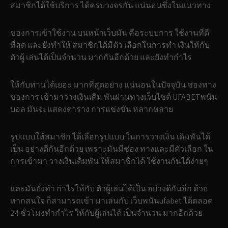
สมาชิกได้ใช้บริการ ได้ครบวงจรกัน แน่นอนซึ่งในแนวทาง
ของการเข้าใช้งาน บนหน้าเว็บมัน คือระบบการ ใช้งานที่ดี
ที่สุด และยังทำให้ สมาชิกได้มีตัว เลือกในการทำ เงินให้กับ
ตัวผู้ เล่นได้เป็นจำนวน มากกันอีกด้วย และยังทำกำไร
ให้กับท่านได้เยอะ มากที่สุดอย่าง แน่นอน
ในปัจจุบัน ช่องทาง
ของการ เข้ามาวางเงินเดิม พันผ่านทางเว็บไซต์
UFABETพนัน
บอล
มันจะแสดงตาราง การแข่งขัน หลากหลาย
รูปแบบให้สมาชิก ได้เลือกรูปแบบ ในการวางเงิน เดิมพันได้
เป็น อย่างดีกันอีกด้วย เพราะมันมีช่อง ทางและมีตัวเลือก ใน
การเข้ามา วางเงินเดิมพัน ให้สมาชิกได้ ใช้งานกันได้ง่ายๆ
และมันยังทำ กำไรให้กับ ตัวผู้เล่นได้เป็น อย่างดีกันอีก ด้วย
หากสนใจ ก็สามารถเข้า มาเล่นกับ
เว็บพนันufabet
ได้ตลอด
24 ชั่วโมงทำกำไร ให้กับผู้เล่นได้ เป็นจำนวน มากอีกด้วย