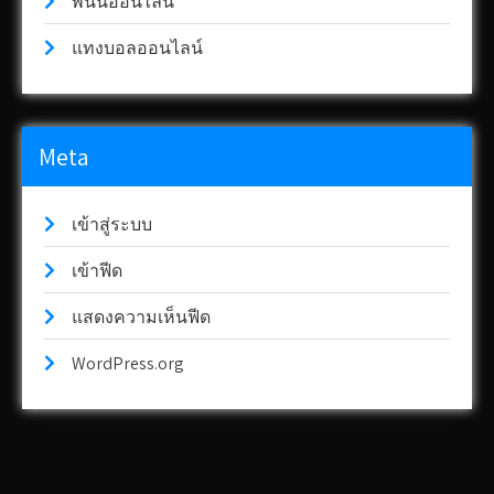
พนันออนไลน์
แทงบอลออนไลน์
Meta
เข้าสู่ระบบ
เข้าฟีด
แสดงความเห็นฟีด
WordPress.org