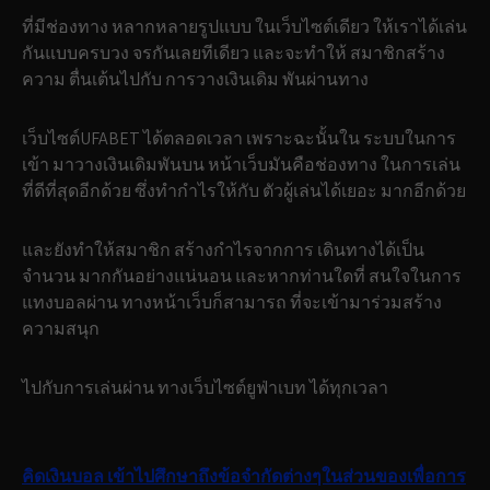
ที่มีช่องทาง หลากหลายรูปแบบ ในเว็บไซต์เดียว ให้เราได้เล่น
กันแบบครบวง จรกันเลยทีเดียว และจะทำให้ สมาชิกสร้าง
ความ ตื่นเต้นไปกับ การวางเงินเดิม พันผ่านทาง
เว็บไซต์
UFABET
ได้ตลอดเวลา เพราะฉะนั้นใน ระบบในการ
เข้า มาวางเงินเดิมพันบน หน้าเว็บมันคือช่องทาง ในการเล่น
ที่ดีที่สุดอีกด้วย ซึ่งทำกำไรให้กับ ตัวผู้เล่นได้เยอะ มากอีกด้วย
และยังทำให้สมาชิก สร้างกำไรจากการ เดินทางได้เป็น
จำนวน มากกันอย่างแน่นอน และหากท่านใดที่ สนใจในการ
แทงบอลผ่าน ทางหน้าเว็บก็สามารถ ที่จะเข้ามาร่วมสร้าง
ความสนุก
ไปกับการเล่นผ่าน ทางเว็บไซต์ยูฟ่าเบท ได้ทุกเวลา
เมนู
คิดเงินบอล เข้าไปศึกษาถึงข้อจำกัดต่างๆในส่วนของเพื่อการ