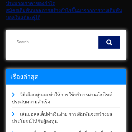
ประมาณราคาของกำไร
นำทาง
สมัครเดิมพันบอล การสร้างกำไรขึ้นมาจากการวางเดิมพัน
เรื่อง
บอลในแต่ละคู่ได้
เรื่องล่าสุด
วิธีเลือกคู่บอล ทำให้การใช้บริการผ่านเว็บไซด์
ประสบความสำเร็จ
เล่นบอลสเต็ปทำเงินง่าย การเดิมพันจะสร้างผล
ประโยชน์ให้กับผู้ลงทุน