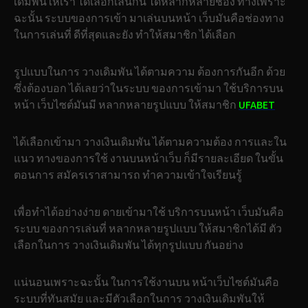
เดิมพันให้เรา ได้เลือกเล่นกัน ได้หลากหลายช่อง ทางเพราะ
ฉะนั้น ระบบของการเข้า มาเล่นบนหน้า เว็บมันคือช่องทาง
ในการเล่นที่ ดีที่สุดและยัง ทำให้สมาชิก ได้เลือก
รูปแบบในการ วางเดิมพัน ได้ตามความ ต้องการกันอีก ด้วย
ซึ่งต้องบอก ได้เลยว่าในระบบ ของการเข้ามา ใช้บริการบน
หน้า เว็บไซต์มันมี หลากหลายรูปแบบ ให้สมาชิก
UFABET
ได้เลือกเข้ามา วางเงินเดิมพัน ได้ตามความต้อง การและใน
แนว ทางของการใช้ งานบนหน้าเว็บ ก็มีรายละเอียด ในขั้น
ตอนการ สมัครเราสามารถ ทำความเข้าใจเรียนรู้
เพื่อทำได้อย่างง่าย ดาย
เข้ามาใช้ บริการบนหน้า เว็บมันคือ
ระบบ ของการเล่นที่ หลากหลายรูปแบบ ให้สมาชิกได้มี ตัว
เลือกในการ วางเงินเดิมพัน ได้ทุกรูปแบบ กันอย่าง
แน่นอนเพราะฉะนั้น ในการใช้งานบน หน้าเว็บไซต์มันคือ
ระบบที่ทันสมัย และมีตัวเลือกในการ วางเงินเดิมพันให้