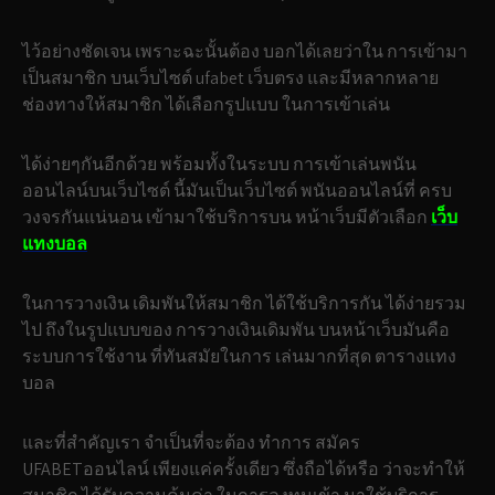
ไว้อย่างชัดเจน เพราะฉะนั้นต้อง บอกได้เลยว่าใน การเข้ามา
เป็นสมาชิก บนเว็บไซต์
ufabet เว็บตรง
และมีหลากหลาย
ช่องทางให้สมาชิก ได้เลือกรูปแบบ ในการเข้าเล่น
ได้ง่ายๆกันอีกด้วย พร้อมทั้งในระบบ การเข้าเล่นพนัน
ออนไลน์บนเว็บไซต์ นี้มันเป็นเว็บไซต์ พนันออนไลน์ที่ ครบ
วงจรกันแน่นอน
เข้ามาใช้บริการบน หน้าเว็บมีตัวเลือก
เว็บ
แทงบอล
ในการวางเงิน เดิมพันให้สมาชิก ได้ใช้บริการกัน ได้ง่ายรวม
ไป ถึงในรูปแบบของ การวางเงินเดิมพัน บนหน้าเว็บมันคือ
ระบบการใช้งาน ที่ทันสมัยในการ เล่นมากที่สุด ตารางแทง
บอล
และที่สำคัญเรา จำเป็นที่จะต้อง ทำการ
สมัคร
UFABETออนไลน์
เพียงแค่ครั้งเดียว ซึ่งถือได้หรือ ว่าจะทำให้