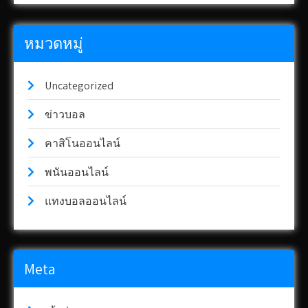
หมวดหมู่
Uncategorized
ข่าวบอล
คาสิโนออนไลน์
พนันออนไลน์
แทงบอลออนไลน์
Meta