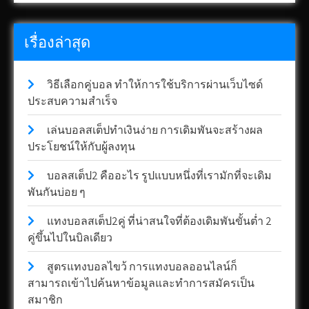
เรื่องล่าสุด
วิธีเลือกคู่บอล ทำให้การใช้บริการผ่านเว็บไซด์
ประสบความสำเร็จ
เล่นบอลสเต็ปทำเงินง่าย การเดิมพันจะสร้างผล
ประโยชน์ให้กับผู้ลงทุน
บอลสเต็ป2 คืออะไร รูปแบบหนึ่งที่เรามักที่จะเดิม
พันกันบ่อย ๆ
แทงบอลสเต็ป2คู่ ที่น่าสนใจที่ต้องเดิมพันขั้นต่ำ 2
คู่ขึ้นไปในบิลเดียว
สูตรแทงบอลไขว้ การแทงบอลออนไลน์ก็
สามารถเข้าไปค้นหาข้อมูลและทำการสมัครเป็น
สมาชิก