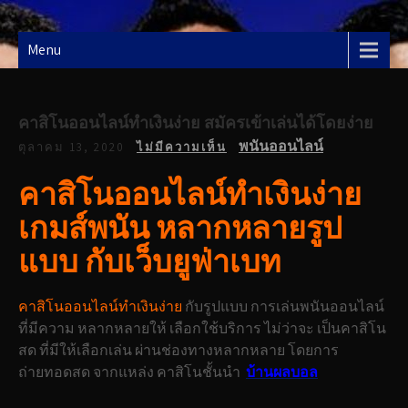
Skip
188BET
188betpro
to
Menu
content
คาสิโนออนไลน์ทำเงินง่าย สมัครเข้าเล่นได้โดยง่าย
พนันออนไลน์
ตุลาคม 13, 2020
ไม่มีความเห็น
คาสิโนออนไลน์ทำเงินง่าย
เกมส์พนัน หลากหลายรูป
แบบ กับเว็บยูฟ่าเบท
คาสิโนออนไลน์ทำเงินง่าย
กับรูปแบบ การเล่นพนันออนไลน์
ที่มีความ หลากหลายให้ เลือกใช้บริการ ไม่ว่าจะ เป็นคาสิโน
สด ที่มีให้เลือกเล่น ผ่านช่องทางหลากหลาย โดยการ
ถ่ายทอดสด จากแหล่ง คาสิโนชั้นนำ
บ้านผลบอล