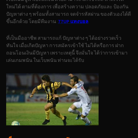
ใหม่ได้ ตามที่ต้องการ เพื่อสร้างความ ปลอดภัยและ ป้องกัน
ปัญหาต่าง ๆ พร้อมทั้งสามารถ จดจำรหัสผ่าน ของตัวเองได้ดี
ขึ้นอีกด้วย โดยมีทีมงาน
77UP แทงบอล
ที่เป็นมืออาชีพ สามารถแก้ ปัญหาต่าง ๆ ได้อย่างรวดเร็ว
ทันใจ เมื่อเกิดปัญหา การสมัครเข้าใช้ ไม่ได้หรือการ ฝาก
ถอนโอนเงินมีปัญหา
เพราะเหตุนี้ จึงมั่นใจ ได้ว่าการเข้ามา
เล่นเกมพนัน ในเว็บพนัน ท่านจะได้รับ